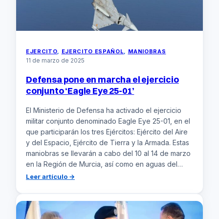
EJERCITO
, 
EJERCITO ESPAÑOL
, 
MANIOBRAS
11 de marzo de 2025
Defensa pone en marcha el ejercicio
conjunto ‘Eagle Eye 25-01’
El Ministerio de Defensa ha activado el ejercicio
militar conjunto denominado Eagle Eye 25-01, en el
que participarán los tres Ejércitos: Ejército del Aire
y del Espacio, Ejército de Tierra y la Armada. Estas
maniobras se llevarán a cabo del 10 al 14 de marzo
en la Región de Murcia, así como en aguas del…
:
Leer artículo →
Defensa
pone
en
marcha