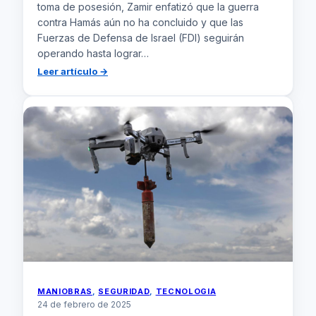
toma de posesión, Zamir enfatizó que la guerra
contra Hamás aún no ha concluido y que las
Fuerzas de Defensa de Israel (FDI) seguirán
operando hasta lograr…
:
Leer artículo →
El
nuevo
jefe
del
Ejército
israelí
reafirma
la
continuidad
de
la
guerra
contra
Hamás:
‘La
MANIOBRAS
, 
SEGURIDAD
, 
TECNOLOGIA
misión
24 de febrero de 2025
no