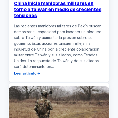
China inicia maniobras militares en
torno a Taiwán en medio de crecientes
tensiones
Las recientes maniobras militares de Pekín buscan
demostrar su capacidad para imponer un bloqueo
sobre Taiwán y aumentar la presión sobre su
gobierno. Estas acciones también reflejan la
inquietud de China por la creciente colaboración
militar entre Taiwán y sus aliados, como Estados
Unidos. La respuesta de Taiwán y de sus aliados
será determinante en…
:
Leer artículo →
China
inicia
maniobras
militares
en
torno
a
Taiwán