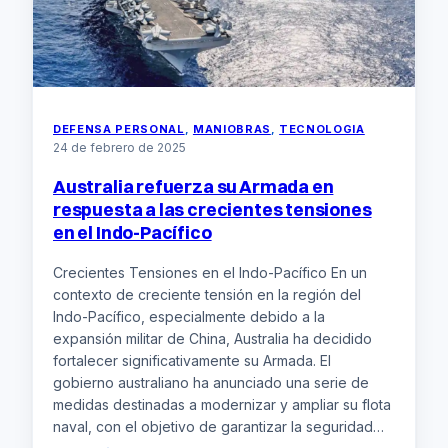
de
drones.
DEFENSA PERSONAL
, 
MANIOBRAS
, 
TECNOLOGIA
24 de febrero de 2025
Australia refuerza su Armada en
respuesta a las crecientes tensiones
en el Indo-Pacífico
Crecientes Tensiones en el Indo-Pacífico En un
contexto de creciente tensión en la región del
Indo-Pacífico, especialmente debido a la
expansión militar de China, Australia ha decidido
fortalecer significativamente su Armada. El
gobierno australiano ha anunciado una serie de
medidas destinadas a modernizar y ampliar su flota
naval, con el objetivo de garantizar la seguridad…