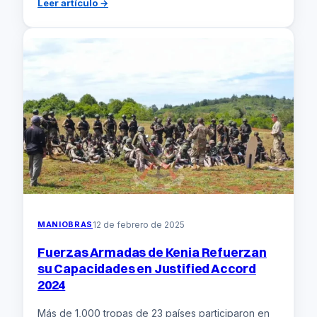
:
Leer artículo →
Australia
refuerza
su
Armada
en
respuesta
a
las
crecientes
tensiones
en
el
Indo-
Pacífico
MANIOBRAS
12 de febrero de 2025
Fuerzas Armadas de Kenia Refuerzan
su Capacidades en Justified Accord
2024
Más de 1,000 tropas de 23 países participaron en