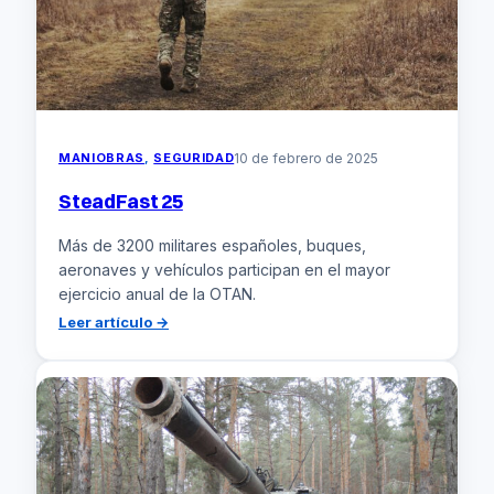
en
medio
de
crecientes
tensiones
MANIOBRAS
, 
SEGURIDAD
10 de febrero de 2025
SteadFast 25
Más de 3200 militares españoles, buques,
aeronaves y vehículos participan en el mayor
ejercicio anual de la OTAN.
:
Leer artículo →
SteadFast
25