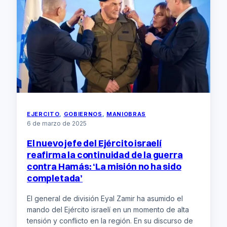
el
ejercicio
conjunto
‘Eagle
Eye
25-
01’
EJERCITO
, 
GOBIERNOS
, 
MANIOBRAS
6 de marzo de 2025
El nuevo jefe del Ejército israelí
reafirma la continuidad de la guerra
contra Hamás: ‘La misión no ha sido
completada’
El general de división Eyal Zamir ha asumido el
mando del Ejército israelí en un momento de alta
tensión y conflicto en la región. En su discurso de