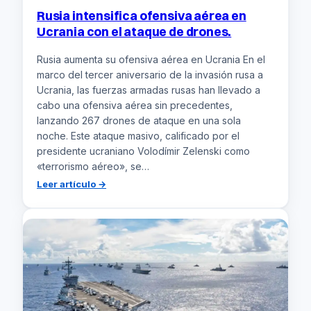
ha
Rusia intensifica ofensiva aérea en
sido
Ucrania con el ataque de drones.
completada’
Rusia aumenta su ofensiva aérea en Ucrania En el
marco del tercer aniversario de la invasión rusa a
Ucrania, las fuerzas armadas rusas han llevado a
cabo una ofensiva aérea sin precedentes,
lanzando 267 drones de ataque en una sola
noche. Este ataque masivo, calificado por el
presidente ucraniano Volodímir Zelenski como
«terrorismo aéreo», se…
:
Leer artículo →
Rusia
intensifica
ofensiva
aérea
en
Ucrania
con
el
ataque