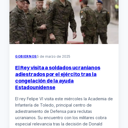
Ejercicio
Militar
del
Año
en
la
Frontera
Este:
‘Steadfast
Dart
GOBIERNOS
5 de marzo de 2025
25’
El Rey visita a soldados ucranianos
adiestrados por el ejército tras la
congelación de la ayuda
Estadounidense
El rey Felipe VI visita este miércoles la Academia de
Infantería de Toledo, principal centro de
adiestramiento de Defensa para reclutas
ucranianos. Su encuentro con los militares cobra
especial relevancia tras la decisión de Donald