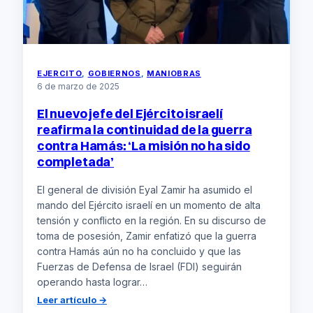
EJERCITO
, 
GOBIERNOS
, 
MANIOBRAS
6 de marzo de 2025
El nuevo jefe del Ejército israelí
reafirma la continuidad de la guerra
contra Hamás: ‘La misión no ha sido
completada’
El general de división Eyal Zamir ha asumido el
mando del Ejército israelí en un momento de alta
tensión y conflicto en la región. En su discurso de
toma de posesión, Zamir enfatizó que la guerra
contra Hamás aún no ha concluido y que las
Fuerzas de Defensa de Israel (FDI) seguirán
operando hasta lograr…
:
Leer artículo →
El