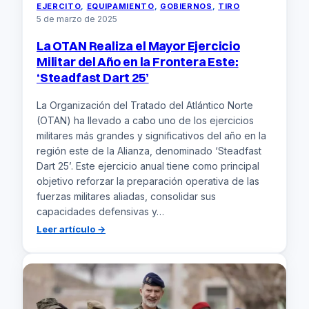
EJERCITO
, 
EQUIPAMIENTO
, 
GOBIERNOS
, 
TIRO
5 de marzo de 2025
La OTAN Realiza el Mayor Ejercicio
Militar del Año en la Frontera Este:
‘Steadfast Dart 25’
La Organización del Tratado del Atlántico Norte
(OTAN) ha llevado a cabo uno de los ejercicios
militares más grandes y significativos del año en la
región este de la Alianza, denominado ‘Steadfast
Dart 25’. Este ejercicio anual tiene como principal
objetivo reforzar la preparación operativa de las
fuerzas militares aliadas, consolidar sus
capacidades defensivas y…
:
Leer artículo →
La
OTAN
Realiza
el
Mayor