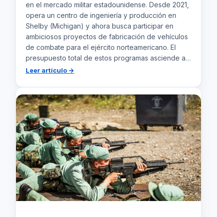
en el mercado militar estadounidense. Desde 2021,
opera un centro de ingeniería y producción en
Shelby (Michigan) y ahora busca participar en
ambiciosos proyectos de fabricación de vehículos
de combate para el ejército norteamericano. El
presupuesto total de estos programas asciende a…
:
Leer artículo →
Sapa
refuerza
en
EE.UU.
con
grandes
contratos
militares