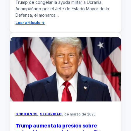
Trump de congelar la ayuda militar a Ucrania.
Acompañado por el Jefe de Estado Mayor de la
Defensa, el monarca…
:
Leer artículo →
El
Rey
visita
a
soldados
ucranianos
adiestrados
por
el
ejército
tras
la
congelación
de
la
GOBIERNOS
, 
SEGURIDAD
5 de marzo de 2025
ayuda
Estadounidense
Trump aumenta la presión sobre