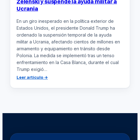
Zelenski y suspende la ayuda militar a
Ucrania
En un giro inesperado en la política exterior de
Estados Unidos, el presidente Donald Trump ha
ordenado la suspensión temporal de la ayuda
militar a Ucrania, afectando cientos de millones en
armamento y equipamiento en tránsito desde
Polonia. La medida se implementó tras un tenso
enfrentamiento en la Casa Blanca, durante el cual
Trump exigió…
:
Leer artículo →
Trump
aumenta
la
presión
sobre
Zelenski
y
suspende
la
ayuda