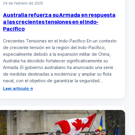
24 de febrero de 2025
Australia refuerza su Armada en respuesta
a las crecientes tensiones en el Indo-
Pacífico
Crecientes Tensiones en el Indo-Pacífico En un contexto
de creciente tensión en la región del Indo-Pacífico,
especialmente debido a la expansión militar de China,
Australia ha decidido fortalecer significativamente su
Armada. El gobierno australiano ha anunciado una serie
de medidas destinadas a modernizar y ampliar su flota
naval, con el objetivo de garantizar la seguridad…
:
Leer artículo →
Australia
refuerza
su
Armada
en
respuesta
a