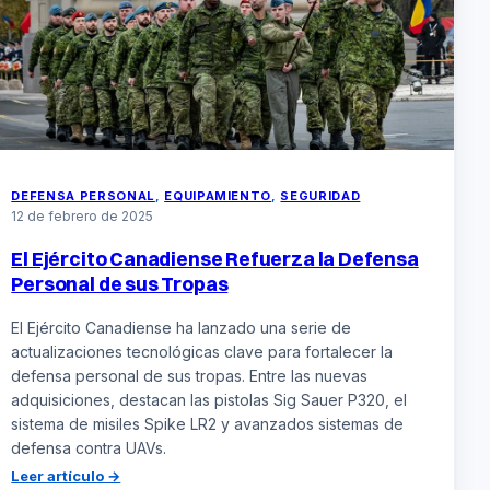
las
crecientes
tensiones
en
el
Indo-
Pacífico
DEFENSA PERSONAL
, 
EQUIPAMIENTO
, 
SEGURIDAD
12 de febrero de 2025
El Ejército Canadiense Refuerza la Defensa
Personal de sus Tropas
El Ejército Canadiense ha lanzado una serie de
actualizaciones tecnológicas clave para fortalecer la
defensa personal de sus tropas. Entre las nuevas
adquisiciones, destacan las pistolas Sig Sauer P320, el
sistema de misiles Spike LR2 y avanzados sistemas de
defensa contra UAVs.
:
Leer artículo →