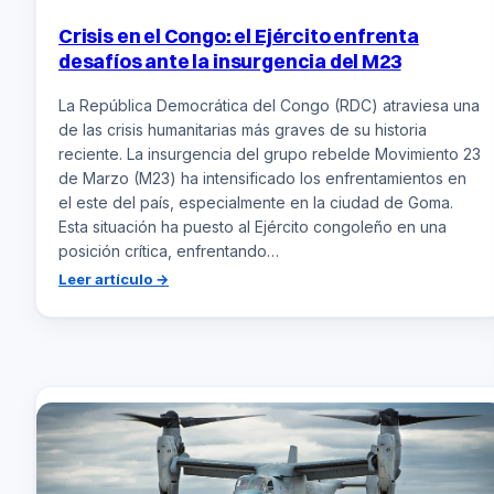
Crisis en el Congo: el Ejército enfrenta
desafíos ante la insurgencia del M23
La República Democrática del Congo (RDC) atraviesa una
de las crisis humanitarias más graves de su historia
reciente. La insurgencia del grupo rebelde Movimiento 23
de Marzo (M23) ha intensificado los enfrentamientos en
el este del país, especialmente en la ciudad de Goma.
Esta situación ha puesto al Ejército congoleño en una
posición crítica, enfrentando…
:
Leer artículo →
Crisis
en
el
Congo:
el
Ejército
enfrenta
desafíos
ante