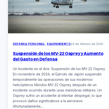
la
insurgencia
del
M23
DEFENSA PERSONAL
, 
EQUIPAMIENTO
24 de febrero de 2025
Suspensión de los MV-22 Osprey y Aumento
del Gasto en Defensa
Un Incidente en el Aire: Suspensión de los MV-22 Osprey
En noviembre de 2024, el Ejército de Japón suspendió
temporalmente las operaciones de sus modernos
helicópteros híbridos MV-22 Osprey después de un
incidente ocurrido durante unas maniobras militares. Un
Osprey sufrió un accidente al intentar despegar, lo que
provocó daños significativos a la aeronave.
Afortunadamente,…