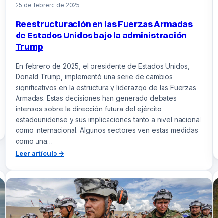
25 de febrero de 2025
Reestructuración en las Fuerzas Armadas
de Estados Unidos bajo la administración
Trump
En febrero de 2025, el presidente de Estados Unidos,
Donald Trump, implementó una serie de cambios
significativos en la estructura y liderazgo de las Fuerzas
Armadas. Estas decisiones han generado debates
intensos sobre la dirección futura del ejército
estadounidense y sus implicaciones tanto a nivel nacional
como internacional. Algunos sectores ven estas medidas
como una…
:
Leer artículo →
Reestructuración
en
las
Fuerzas
Armadas
de