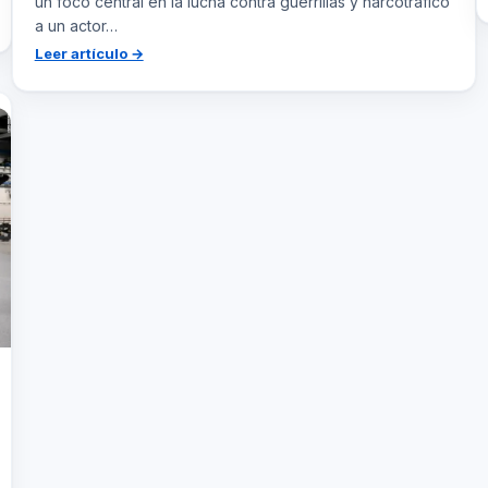
un foco central en la lucha contra guerrillas y narcotráfico
a un actor…
:
Leer artículo →
El
Ejército
de
Colombia:
Adaptación
y
Preparación
Frente
a
Nuevas
Amenazas
en
2025