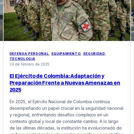
Estados
Unidos
bajo
la
administración
Trump
DEFENSA PERSONAL
, 
EQUIPAMIENTO
, 
SEGURIDAD
, 
TECNOLOGIA
24 de febrero de 2025
El Ejército de Colombia: Adaptación y
Preparación Frente a Nuevas Amenazas en
2025
En 2025, el Ejército Nacional de Colombia continúa
desempeñando un papel crucial en la seguridad nacional
y regional, enfrentando desafíos complejos en un
contexto global y local de constante cambio. A lo largo
de las últimas décadas, la institución ha evolucionado de