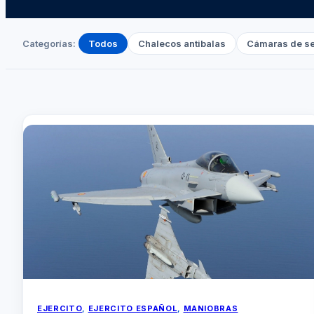
Categorías:
Todos
Chalecos antibalas
Cámaras de s
EJERCITO
, 
EJERCITO ESPAÑOL
, 
MANIOBRAS