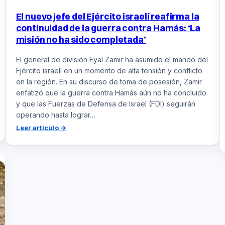
El nuevo jefe del Ejército israelí reafirma la
continuidad de la guerra contra Hamás: ‘La
misión no ha sido completada’
El general de división Eyal Zamir ha asumido el mando del
Ejército israelí en un momento de alta tensión y conflicto
en la región. En su discurso de toma de posesión, Zamir
enfatizó que la guerra contra Hamás aún no ha concluido
y que las Fuerzas de Defensa de Israel (FDI) seguirán
operando hasta lograr…
:
Leer artículo →
El
nuevo
jefe
del
Ejército
israelí
reafirma
la
continuidad