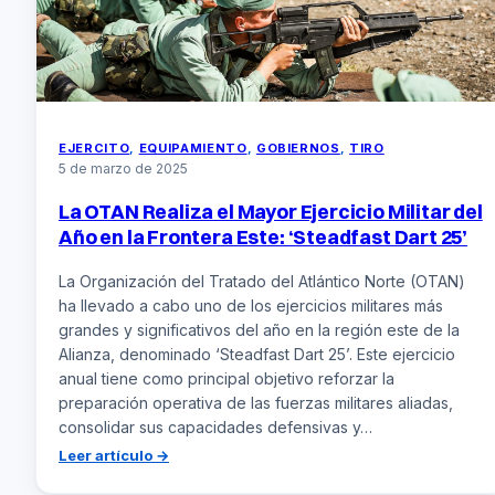
01’
EJERCITO
, 
EQUIPAMIENTO
, 
GOBIERNOS
, 
TIRO
5 de marzo de 2025
La OTAN Realiza el Mayor Ejercicio Militar del
Año en la Frontera Este: ‘Steadfast Dart 25’
La Organización del Tratado del Atlántico Norte (OTAN)
ha llevado a cabo uno de los ejercicios militares más
grandes y significativos del año en la región este de la
Alianza, denominado ‘Steadfast Dart 25’. Este ejercicio
anual tiene como principal objetivo reforzar la
preparación operativa de las fuerzas militares aliadas,
consolidar sus capacidades defensivas y…
:
Leer artículo →
La