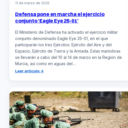
11 de marzo de 2025
Defensa pone en marcha el ejercicio
conjunto ‘Eagle Eye 25-01’
El Ministerio de Defensa ha activado el ejercicio militar
conjunto denominado Eagle Eye 25-01, en el que
participarán los tres Ejércitos: Ejército del Aire y del
Espacio, Ejército de Tierra y la Armada. Estas maniobras
se llevarán a cabo del 10 al 14 de marzo en la Región de
Murcia, así como en aguas del…
:
Leer artículo →
Defensa
pone
en
marcha
el
ejercicio
conjunto
‘Eagle
Eye
25-