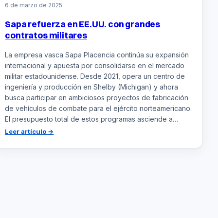
6 de marzo de 2025
Sapa refuerza en EE.UU. con grandes
contratos militares
La empresa vasca Sapa Placencia continúa su expansión
internacional y apuesta por consolidarse en el mercado
militar estadounidense. Desde 2021, opera un centro de
ingeniería y producción en Shelby (Michigan) y ahora
busca participar en ambiciosos proyectos de fabricación
de vehículos de combate para el ejército norteamericano.
El presupuesto total de estos programas asciende a…
:
Leer artículo →
Sapa
refuerza
en
EE.UU.
con
grandes
contratos
militares