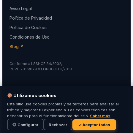
Aviso Legal
Política de Privacidad
Política de Cookies
Condiciones de Uso
Blog ↗
Conforme a LSSI-CE 34/2002,
RGPD 2016/679 y LOPDGDD 3/2018
Utilizamos cookies
© 2024 Fuerzas de Seguridad. Todos los derechos
Este sitio usa cookies propias y de terceros para analizar el
reservados.
tráfico y mejorar tu experiencia. Las cookies técnicas son
necesarias para el funcionamiento del sitio.
Saber más
Diseñado por
Karma Studio
Configurar
Rechazar
✓ Aceptar todas