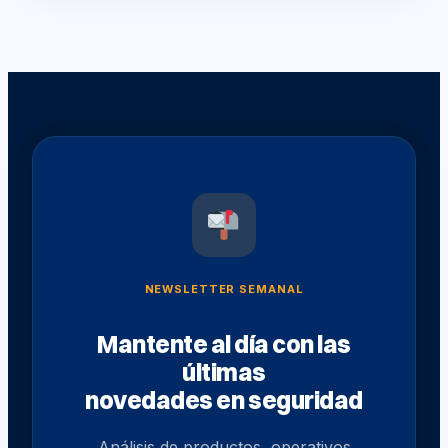
en
EE.UU.
con
grandes
contratos
militares
NEWSLETTER SEMANAL
Mantente al día con las
últimas
novedades en seguridad
Análisis de productos, operativos