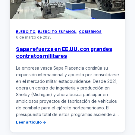
EJERCITO
, 
EJERCITO ESPAÑOL
, 
GOBIERNOS
6 de marzo de 2025
Sapa refuerza en EE.UU. con grandes
contratos militares
La empresa vasca Sapa Placencia continúa su
expansión internacional y apuesta por consolidarse
en el mercado militar estadounidense. Desde 2021,
opera un centro de ingeniería y producción en
Shelby (Michigan) y ahora busca participar en
ambiciosos proyectos de fabricación de vehículos
de combate para el ejército norteamericano. El
presupuesto total de estos programas asciende a…
:
Leer artículo →
Sapa
refuerza