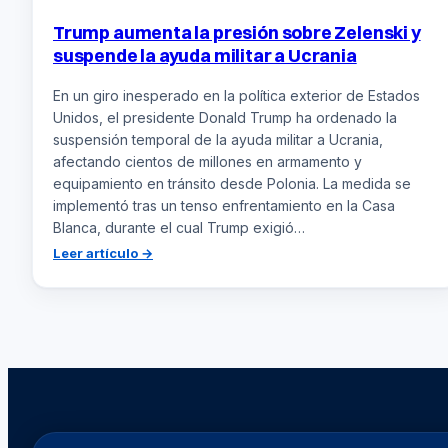
Trump aumenta la presión sobre Zelenski y
suspende la ayuda militar a Ucrania
En un giro inesperado en la política exterior de Estados
Unidos, el presidente Donald Trump ha ordenado la
suspensión temporal de la ayuda militar a Ucrania,
afectando cientos de millones en armamento y
equipamiento en tránsito desde Polonia. La medida se
implementó tras un tenso enfrentamiento en la Casa
Blanca, durante el cual Trump exigió…
:
Leer artículo →
Trump
aumenta
la
presión
sobre
Zelenski
y
suspende
la