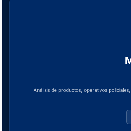
ayuda
militar
a
Ucrania
M
Análisis de productos, operativos policiales