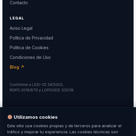
Contacto
LEGAL
Aviso Legal
Política de Privacidad
Política de Cookies
Condiciones de Uso
Blog ↗
Conforme a LSSI-CE 34/2002,
RGPD 2016/679 y LOPDGDD 3/2018
Utilizamos cookies
© 2024 Fuerzas de Seguridad. Todos los derechos
Este sitio usa cookies propias y de terceros para analizar el
reservados.
tráfico y mejorar tu experiencia. Las cookies técnicas son