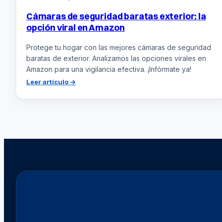
Cámaras de seguridad baratas exterior: la
opción viral en Amazon
Protege tu hogar con las mejores cámaras de seguridad
baratas de exterior. Analizamos las opciones virales en
Amazon para una vigilancia efectiva. ¡Infórmate ya!
:
Leer artículo →
Cámaras
de
seguridad
baratas
exterior:
la
opción
viral
en
Amazon