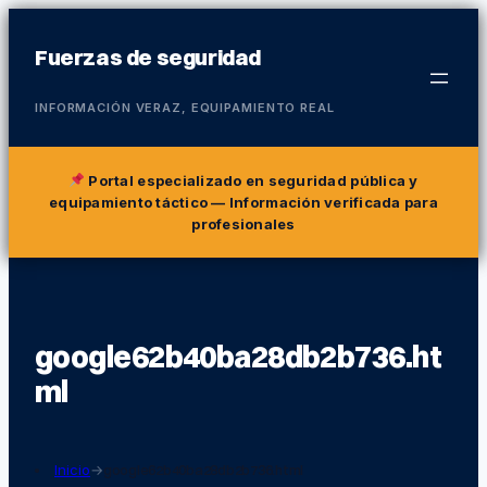
Fuerzas de seguridad
INFORMACIÓN VERAZ, EQUIPAMIENTO REAL
Portal especializado en seguridad pública y
equipamiento táctico
— Información verificada para
profesionales
google62b40ba28db2b736.ht
ml
Inicio
→
google62b40ba28db2b736.html